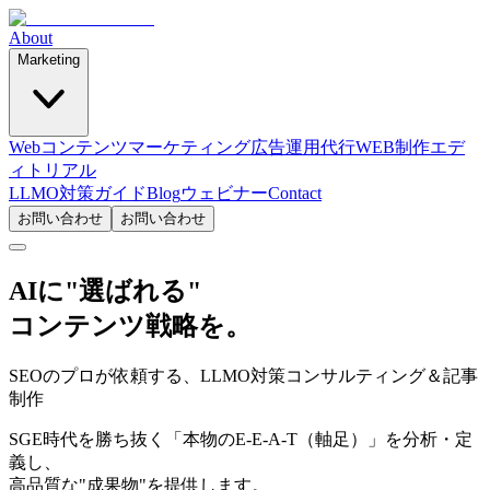
About
Marketing
Webコンテンツマーケティング
広告運用代行
WEB制作
エデ
ィトリアル
LLMO対策ガイド
Blog
ウェビナー
Contact
お問い合わせ
お問い合わせ
AIに"選ばれる"
コンテンツ戦略を。
SEOのプロが依頼する、LLMO対策コンサルティング＆記事
制作
SGE時代を勝ち抜く「本物のE-E-A-T（軸足）」を分析・定
義し、
高品質な"成果物"を提供します。