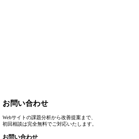
の本規約の内容並びにその効力発生時期を通知いたします。
第10条（お問い合わせ窓口）
本サービスに関するお問い合わせは、下記の窓口までお願い
いたします。
会社名：
株式会社フォーティファイヴ
住所：
〒530-0011 大阪府大阪市北区大深町3番1号 グランフ
ロント大阪タワーB 18階
メール：
info@045partner.com
制定日：2024年1月1日
最終更新日：2024年1月1日
お問い合わせ
Webサイトの課題分析から改善提案まで、
初回相談は完全無料でご対応いたします。
お問い合わせ