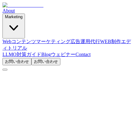
About
Marketing
Webコンテンツマーケティング
広告運用代行
WEB制作
エデ
ィトリアル
LLMO対策ガイド
Blog
ウェビナー
Contact
お問い合わせ
お問い合わせ
この利用規約（以下「本規約」といいます。）は、株式会社
フォーティファイヴ（以下「当社」といいます。）が提供す
るサービス（以下「本サービス」といいます。）の利用条件
を定めるものです。本サービスをご利用になる方（以下「利