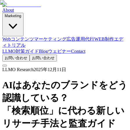
About
Marketing
Webコンテンツマーケティング
広告運用代行
WEB制作
エデ
ィトリアル
LLMO対策ガイド
Blog
ウェビナー
Contact
お問い合わせ
お問い合わせ
LLMO Research
2025年12月11日
AIはあなたのブランドをどう
認識している？
「検索順位」に代わる新しい
リサーチ手法と監査ガイド