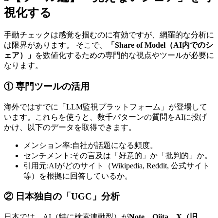
視化する
手動チェックは感覚を掴むのに有効ですが、網羅的な分析に
は限界があります。 そこで、
「Share of Model（AI内でのシ
ェア）」
を数値化するための専門的な視点やツールが必要に
なります。
① 専門ツールの活用
海外ではすでに「LLM監視プラットフォーム」が登場して
います。これらを使うと、数千パターンの質問をAIに投げ
かけ、以下のデータを取得できます。
メンション率:
自社が話題になる頻度。
センチメント:
その言及は「好意的」か「批判的」か。
引用元:
AIがどのサイト（Wikipedia, Reddit, 公式サイト
等）を根拠に回答しているか。
② 日本独自の「UGC」分析
日本では、AI（特に検索連動型）が
Note、Qiita、X（旧