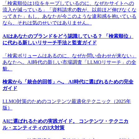
「検索順位は1位をキープしているのに、なぜかサイトへの
流入が減っている」「資料請求の数が、以前ほど伸びなくな
ってきた」もし、あなたが今このような違和感を抱いている
なら、それは気のせいではありません。
AIはあなたのブランドをどう認識している？ 「検索順位」
に代わる新しいリサーチ手法と監査ガイド
「検索ボリュームはあるのに、なぜか問い合わせが来ない」
あなたへ。AI時代の新しい市場調査「LLMOリサーチ」の全
貌。
検索から「統合的回答」へ。 AI時代に選ばれるための完全
ガイド
LLMO対策のためのコンテンツ最適化テクニック（2025年
版）
AIに選ばれるための実践ガイド。 コンテンツ・テクニカ
ル・エンティティの3大対策