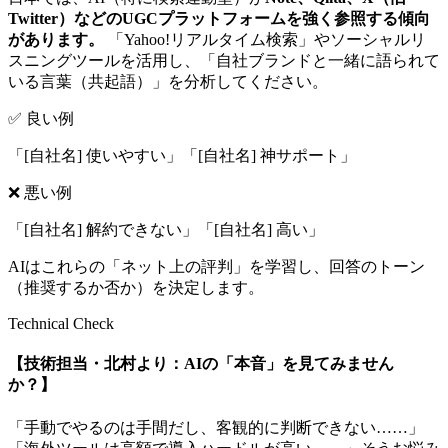
Twitter）などのUGCプラットフォームを強く参照する傾向
があります。
「Yahoo!リアルタイム検索」やソーシャルリ
スニングツールを活用し、「自社ブランドと一緒に語られて
いる言葉（共起語）」を分析してください。
✅ 良い例
「[自社名] 使いやすい」「[自社名] 神サポート」
❌ 悪い例
「[自社名] 解約できない」「[自社名] 高い」
AIはこれらの「ネット上の評判」を学習し、回答のトーン
（推奨するか否か）を決定します。
Technical Check
【技術担当・北村より：AIの「本音」を見てみません
か？】
「手動でやるのは手間だし、客観的に判断できない……」